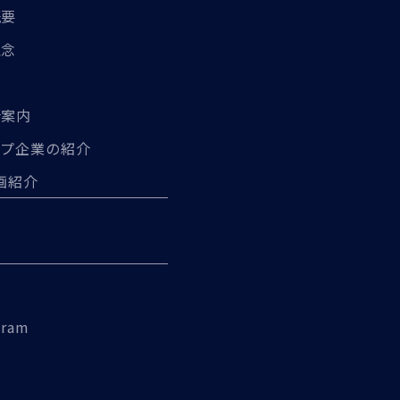
概要
理念
所案内
ープ企業の紹介
画紹介
gram