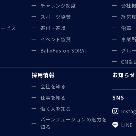
チャレンジ制度
会社
ス
スポーツ協賛
経営
サービス
寄付・寄贈
沿革
ス
イベント協賛
事業
BahnFusion SORAI
グル
CM動
採用情報
お知らせ
会社を知る
SNS
仕事を知る
働く人を知る
Insta
バーンフュージョンの魅力を
LINE
知る